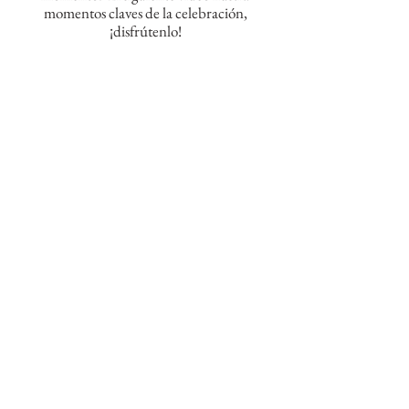
momentos claves de la
celebración
,
¡disfrútenlo!
¡Nuestros mejores deseos porque todos los
sueños que tienen para Asher se vuelvan
realidad!
Que Dios bendiga a este pequeño y a su